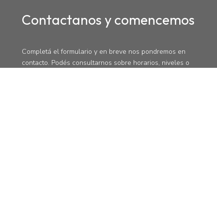
Contactanos y comencemos
Completá el formulario y en breve nos pondremos en
contacto. Podés consultarnos sobre horarios, niveles o
inscripciones; estamos para ayudarte a dar el próximo
paso en tu aprendizaje.
$
Castelli 159, Mar de Ajó
contacto@englishmda.com
Seguinos